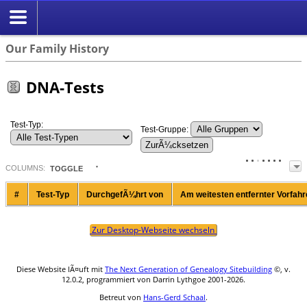
Suche
Our Family History
DNA-Tests
Test-Typ:
Test-Gruppe:
COL
UMN
S:
TOGGLE
#
Test-Typ
DurchgefÃ¼hrt von
Am weitesten entfernter Vorfah
Zur Desktop-Webseite wechseln
Diese Website lÃ¤uft mit
The Next Generation of Genealogy Sitebuilding
©, v.
12.0.2, programmiert von Darrin Lythgoe 2001-2026.
Betreut von
Hans-Gerd Schaal
.