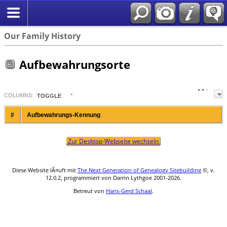
English
Suche
Our Family History
Aufbewahrungsorte
COL
UMN
S:
TOGGLE
#
Aufbewahrungs-Kennung
Zur Desktop-Webseite wechseln
Diese Website lÃ¤uft mit
The Next Generation of Genealogy Sitebuilding
©, v.
12.0.2, programmiert von Darrin Lythgoe 2001-2026.
Betreut von
Hans-Gerd Schaal
.