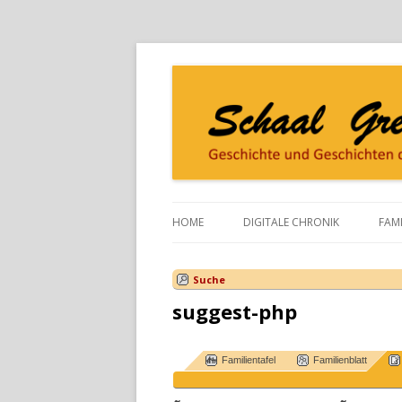
HOME
DIGITALE CHRONIK
FAMI
DIE IDEE
SC
Suche
DAS BLOCKHAUS
SC
suggest-php
HALL OF FAME
SC
Familientafel
Familienblatt
DAS TEAM