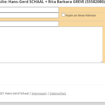
lie: Hans-Gerd SCHAAL + Rita Barbara GREVE (55582080)
DATENBANKSTATISTIK
UR-GROÃŸELTERN GENERATION
Kopie an diese Adresse
GROÃŸELTERN GENERATION
ELTERN-GENERATION
2021 Hans-Gerd Schaal |
Impressum
|
Datenschutz