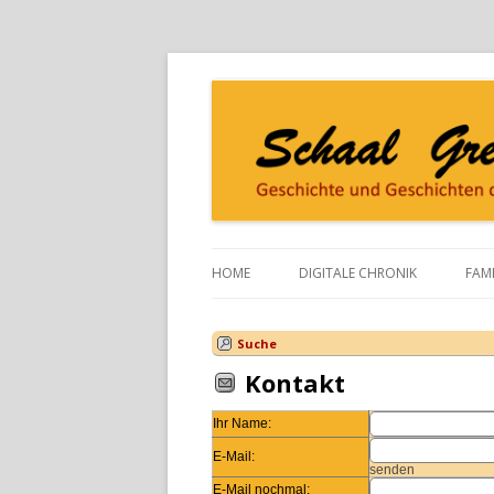
HOME
DIGITALE CHRONIK
FAMI
DIE IDEE
SC
Suche
DAS BLOCKHAUS
SC
Kontakt
HALL OF FAME
SC
Ihr Name:
DAS TEAM
E-Mail:
senden
E-Mail nochmal: