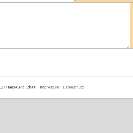
DATENBANKSTATISTIK
UR-GROÃŸELTERN GENERATION
GROÃŸELTERN GENERATION
ELTERN-GENERATION
2021 Hans-Gerd Schaal |
Impressum
|
Datenschutz